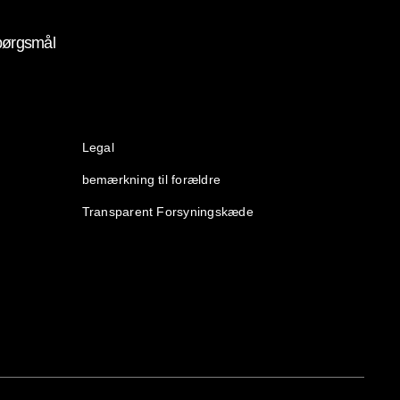
spørgsmål
(opens in new window)
Legal
(opens in new window)
bemærkning til forældre
(opens in new window)
Transparent Forsyningskæde