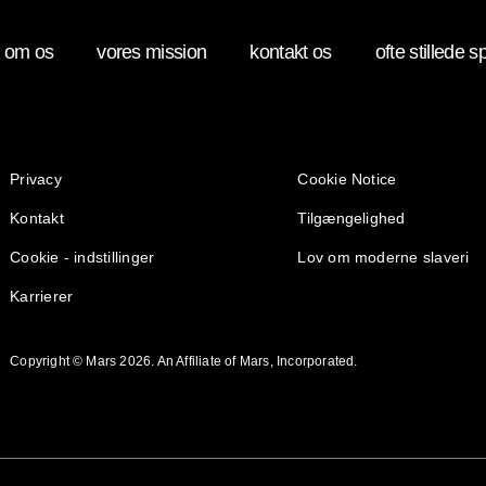
om os
vores mission
kontakt os
ofte stillede 
(opens in new window)
(opens in new window)
Privacy
Cookie Notice
(opens in new window)
Kontakt
Tilgængelighed
(opens in new window)
Cookie - indstillinger
Lov om moderne slaveri
(opens in new window)
Karrierer
Copyright © Mars 2026. An Affiliate of Mars, Incorporated.