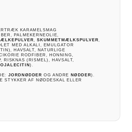
ERTRÆK KARAMELSMAG
IBER, PALMEKERNEOLIE,
ÆLKEPULVER
,
SKUMMETMÆLKSPULVER
,
LET MED ALKALI, EMULGATOR
TIN), HAVSALT, NATURLIGE
CIKORIE RODFIBER, HONNING,
 RISKNAS (RISMEL), HAVSALT,
SOJALECITIN
).
DE:
JORDNØDDER
OG ANDRE
NØDDER
).
E STYKKER AF NØDDESKAL ELLER