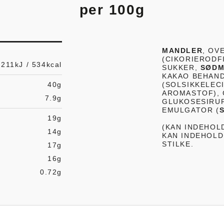
per
100g
MANDLER
, OV
(CIKORIERODF
2211kJ / 534kcal
SUKKER,
SØDM
KAKAO BEHAND
40g
(SOLSIKKELECI
AROMASTOF), 
7.9g
GLUKOSESIRUP,
EMULGATOR (
19g
(KAN INDEHOL
14g
KAN INDEHOLD
STILKE.
17g
16g
0.72g