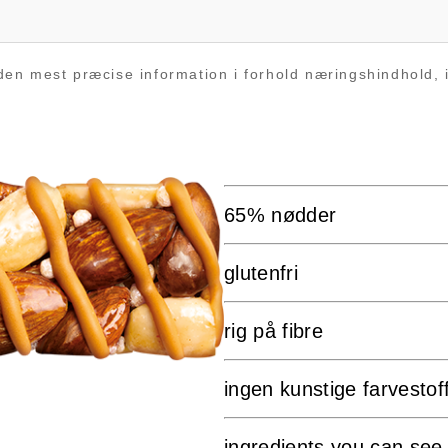
 den mest præcise information i forhold næringshindhold, 
65% nødder
glutenfri
rig på fibre
ingen kunstige farvestof
ingredients you can se