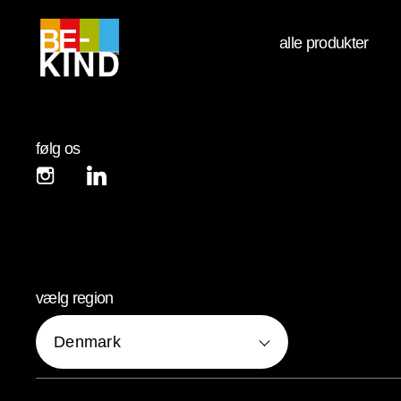
alle produkter
følg os
linkedIn (opens in new window)
instagram (opens in new window)
vælg region
Denmark