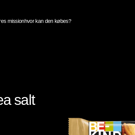
Skip to main content
res mission
hvor kan den købes?
a salt