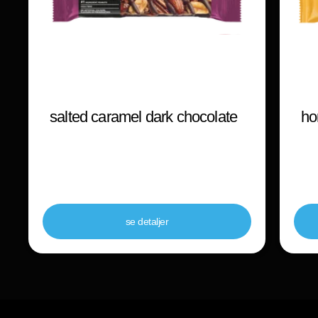
salted caramel dark chocolate
ho
se detaljer