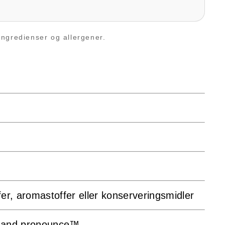
ingredienser og allergener.
fer, aromastoffer eller konserveringsmidler
e and pronounce™