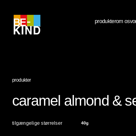
produkter
om os
vo
produkter
caramel almond & se
tilgængelige størrelser
40g